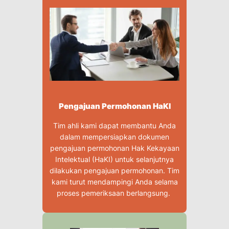
Pengajuan Permohonan HaKI
Tim ahli kami dapat membantu Anda
dalam mempersiapkan dokumen
pengajuan permohonan Hak Kekayaan
Intelektual (HaKI) untuk selanjutnya
dilakukan pengajuan permohonan. Tim
kami turut mendampingi Anda selama
proses pemeriksaan berlangsung.