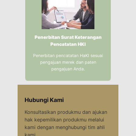
Penerbitan Surat Keterangan
Pencatatan HKI
Penerbitan pencatatan HaKI sesuai
pengajuan merek dan paten
pengajuan Anda.
Hubungi Kami
Konsultasikan produkmu dan ajukan
hak kepemilikan produkmu melalui
kami dengan menghubungi tim ahli
kami