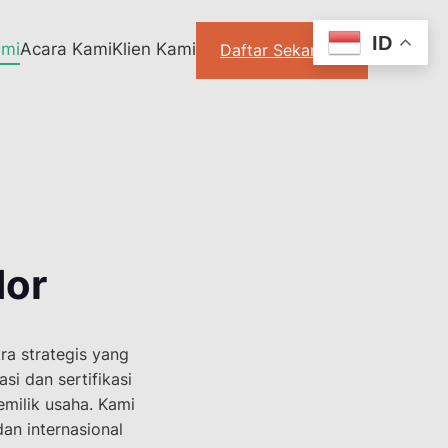
ID
ami
Acara Kami
Klien Kami
Daftar Sekarang
dor
ra strategis yang
si dan sertifikasi
emilik usaha. Kami
an internasional