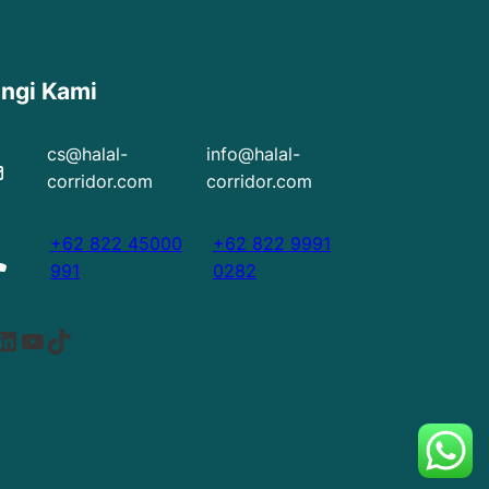
ngi Kami
cs@halal-
info@halal-
corridor.com
corridor.com
+62 822 45000
+62 822 9991
991
0282
kedIn
YouTube
TikTok