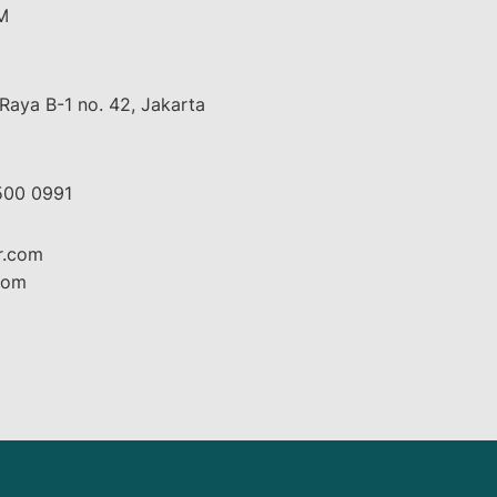
M
Raya B-1 no. 42, Jakarta
500 0991
r.com
com