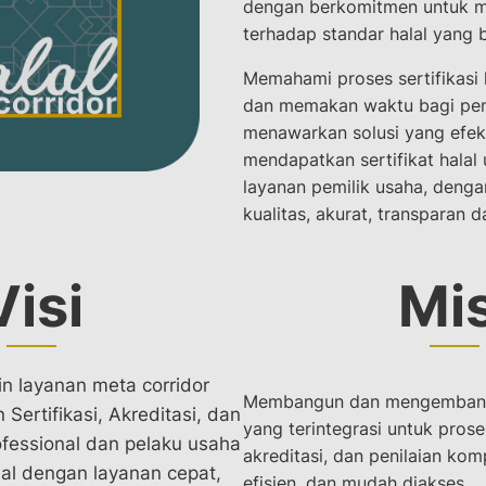
dengan berkomitmen untuk m
terhadap standar halal yang b
Memahami proses sertifikasi
dan memakan waktu bagi pemi
menawarkan solusi yang efekt
mendapatkan sertifikat halal
layanan pemilik usaha, den
kualitas, akurat, transparan d
Visi
Mis
n layanan meta corridor
Membangun dan mengembangk
Sertifikasi, Akreditasi, dan
yang terintegrasi untuk proses
fessional dan pelaku usaha
akreditasi, dan penilaian kom
al dengan layanan cepat,
efisien, dan mudah diakses.