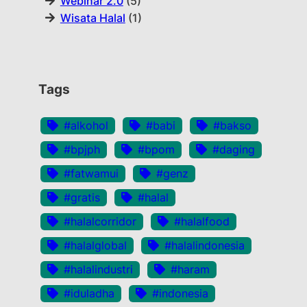
Webinar 2.0
(5)
Wisata Halal
(1)
Tags
#alkohol
#babi
#bakso
#bpjph
#bpom
#daging
#fatwamui
#genz
#gratis
#halal
#halalcorridor
#halalfood
#halalglobal
#halalindonesia
#halalindustri
#haram
#iduladha
#indonesia