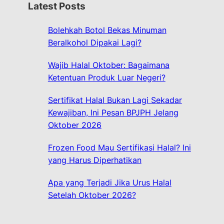
Latest Posts
c
h
Bolehkah Botol Bekas Minuman
Beralkohol Dipakai Lagi?
Wajib Halal Oktober: Bagaimana
Ketentuan Produk Luar Negeri?
Sertifikat Halal Bukan Lagi Sekadar
Kewajiban, Ini Pesan BPJPH Jelang
Oktober 2026
Frozen Food Mau Sertifikasi Halal? Ini
yang Harus Diperhatikan
Apa yang Terjadi Jika Urus Halal
Setelah Oktober 2026?