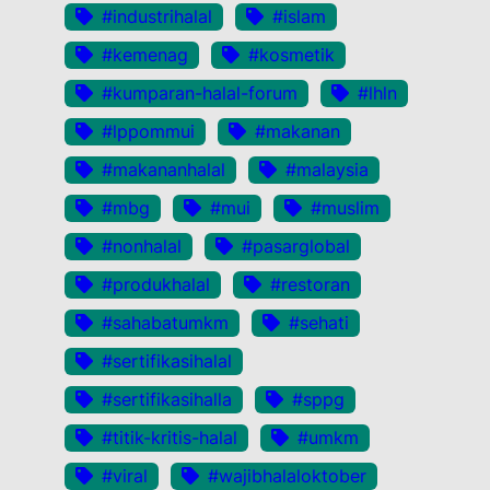
#industrihalal
#islam
#kemenag
#kosmetik
#kumparan-halal-forum
#lhln
#lppommui
#makanan
#makananhalal
#malaysia
#mbg
#mui
#muslim
#nonhalal
#pasarglobal
#produkhalal
#restoran
#sahabatumkm
#sehati
#sertifikasihalal
#sertifikasihalla
#sppg
#titik-kritis-halal
#umkm
#viral
#wajibhalaloktober