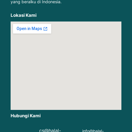
yang beralku di Indonesia.
Lokasi Kami
Hubungi Kami
cs@halal-
info@halal-