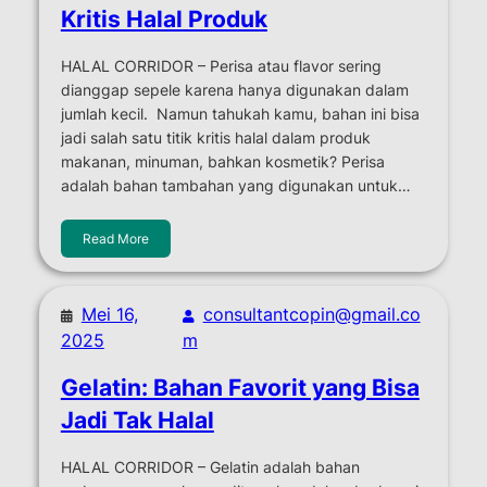
Kritis Halal Produk
HALAL CORRIDOR – Perisa atau flavor sering
dianggap sepele karena hanya digunakan dalam
jumlah kecil. Namun tahukah kamu, bahan ini bisa
jadi salah satu titik kritis halal dalam produk
makanan, minuman, bahkan kosmetik? Perisa
adalah bahan tambahan yang digunakan untuk…
Read More
Mei 16,
consultantcopin@gmail.co
2025
m
Gelatin: Bahan Favorit yang Bisa
Jadi Tak Halal
HALAL CORRIDOR – Gelatin adalah bahan