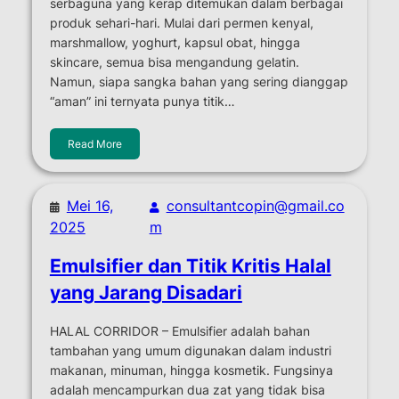
serbaguna yang kerap ditemukan dalam berbagai
produk sehari-hari. Mulai dari permen kenyal,
marshmallow, yoghurt, kapsul obat, hingga
skincare, semua bisa mengandung gelatin.
Namun, siapa sangka bahan yang sering dianggap
“aman” ini ternyata punya titik…
Read More
Mei 16,
consultantcopin@gmail.co
2025
m
Emulsifier dan Titik Kritis Halal
yang Jarang Disadari
HALAL CORRIDOR – Emulsifier adalah bahan
tambahan yang umum digunakan dalam industri
makanan, minuman, hingga kosmetik. Fungsinya
adalah mencampurkan dua zat yang tidak bisa