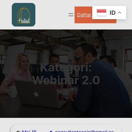
Lewati
ke
ID
Daftar Sekarang
konten
Kategori:
Webinar 2.0
Mei 16,
consultantcopin@gmail.co