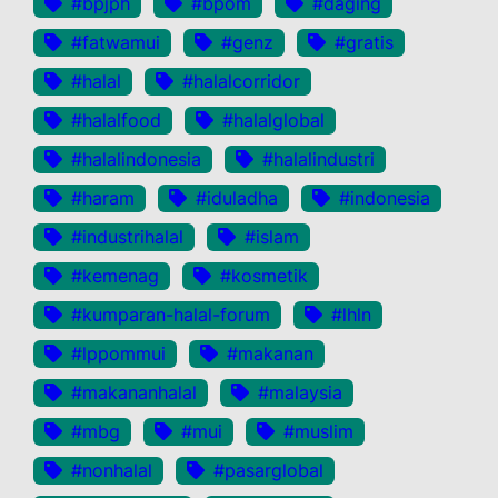
#bpjph
#bpom
#daging
#fatwamui
#genz
#gratis
#halal
#halalcorridor
#halalfood
#halalglobal
#halalindonesia
#halalindustri
#haram
#iduladha
#indonesia
#industrihalal
#islam
#kemenag
#kosmetik
#kumparan-halal-forum
#lhln
#lppommui
#makanan
#makananhalal
#malaysia
#mbg
#mui
#muslim
#nonhalal
#pasarglobal