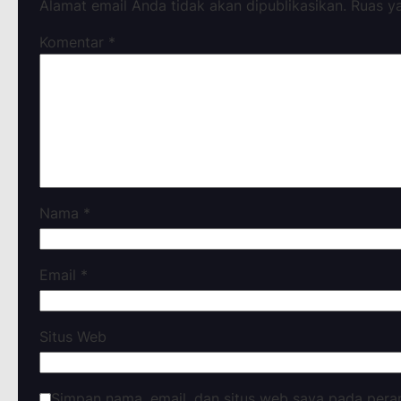
Alamat email Anda tidak akan dipublikasikan.
Ruas y
Komentar
*
Nama
*
Email
*
Situs Web
Simpan nama, email, dan situs web saya pada pera