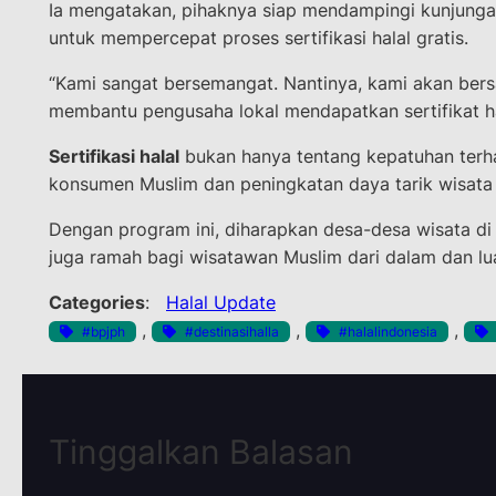
Ia mengatakan, pihaknya siap mendampingi kunjung
untuk mempercepat proses sertifikasi halal gratis.
“Kami sangat bersemangat. Nantinya, kami akan be
membantu pengusaha lokal mendapatkan sertifikat hal
Sertifikasi halal
bukan hanya tentang kepatuhan terhad
konsumen Muslim dan peningkatan daya tarik wisata 
Dengan program ini, diharapkan desa-desa wisata di 
juga ramah bagi wisatawan Muslim dari dalam dan lua
Categories
:
Halal Update
, 
, 
, 
#bpjph
#destinasihalla
#halalindonesia
Tinggalkan Balasan