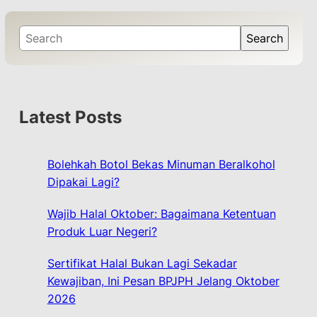
S
Search
e
a
r
c
Latest Posts
h
Bolehkah Botol Bekas Minuman Beralkohol
Dipakai Lagi?
Wajib Halal Oktober: Bagaimana Ketentuan
Produk Luar Negeri?
Sertifikat Halal Bukan Lagi Sekadar
Kewajiban, Ini Pesan BPJPH Jelang Oktober
2026