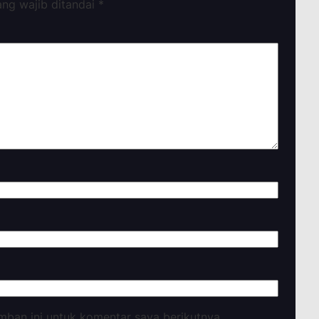
ang wajib ditandai
*
mban ini untuk komentar saya berikutnya.