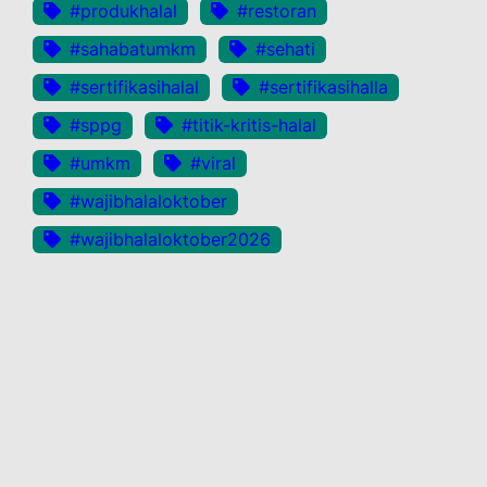
#produkhalal
#restoran
#sahabatumkm
#sehati
#sertifikasihalal
#sertifikasihalla
#sppg
#titik-kritis-halal
#umkm
#viral
#wajibhalaloktober
#wajibhalaloktober2026