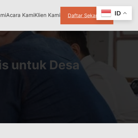
ID
ami
Acara Kami
Klien Kami
Daftar Sekarang
tis untuk Desa