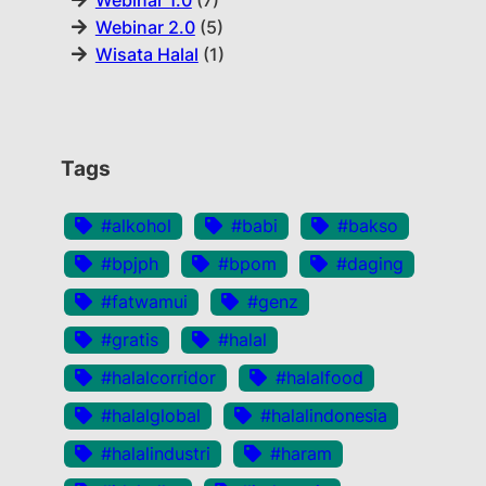
Webinar 1.0
(7)
Webinar 2.0
(5)
Wisata Halal
(1)
Tags
#alkohol
#babi
#bakso
#bpjph
#bpom
#daging
#fatwamui
#genz
#gratis
#halal
#halalcorridor
#halalfood
#halalglobal
#halalindonesia
#halalindustri
#haram