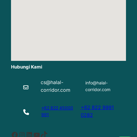
Hubungi Kami
cs@halal-
info@halal-
corridor.com
corridor.com
+62 822 9991
+62 822 45000
991
0282
Facebook
Instagram
LinkedIn
YouTube
TikTok