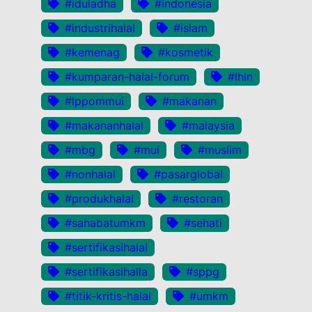
#iduladha
#indonesia
#industrihalal
#islam
#kemenag
#kosmetik
#kumparan-halal-forum
#lhln
#lppommui
#makanan
#makananhalal
#malaysia
#mbg
#mui
#muslim
#nonhalal
#pasarglobal
#produkhalal
#restoran
#sahabatumkm
#sehati
#sertifikasihalal
#sertifikasihalla
#sppg
#titik-kritis-halal
#umkm