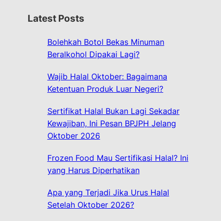
r
Latest Posts
c
h
Bolehkah Botol Bekas Minuman
Beralkohol Dipakai Lagi?
Wajib Halal Oktober: Bagaimana
Ketentuan Produk Luar Negeri?
Sertifikat Halal Bukan Lagi Sekadar
Kewajiban, Ini Pesan BPJPH Jelang
Oktober 2026
Frozen Food Mau Sertifikasi Halal? Ini
yang Harus Diperhatikan
Apa yang Terjadi Jika Urus Halal
Setelah Oktober 2026?