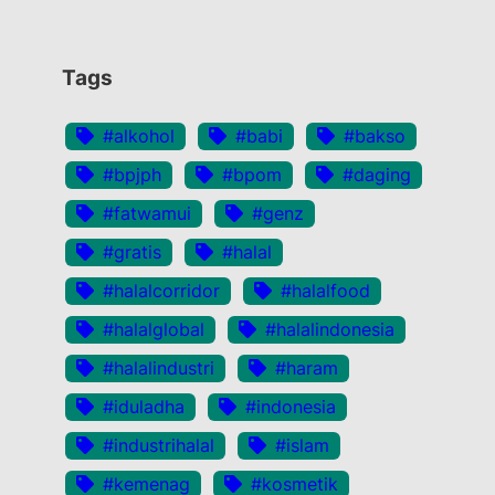
Tags
#alkohol
#babi
#bakso
#bpjph
#bpom
#daging
#fatwamui
#genz
#gratis
#halal
#halalcorridor
#halalfood
#halalglobal
#halalindonesia
#halalindustri
#haram
#iduladha
#indonesia
#industrihalal
#islam
#kemenag
#kosmetik