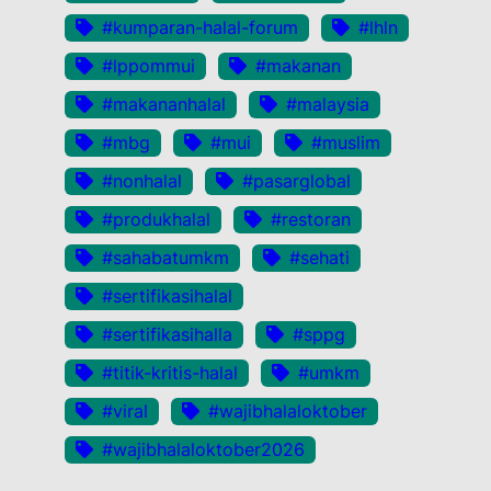
#kumparan-halal-forum
#lhln
#lppommui
#makanan
#makananhalal
#malaysia
#mbg
#mui
#muslim
#nonhalal
#pasarglobal
#produkhalal
#restoran
#sahabatumkm
#sehati
#sertifikasihalal
#sertifikasihalla
#sppg
#titik-kritis-halal
#umkm
#viral
#wajibhalaloktober
#wajibhalaloktober2026