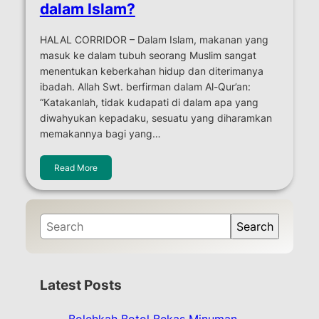
dalam Islam?
HALAL CORRIDOR – Dalam Islam, makanan yang
masuk ke dalam tubuh seorang Muslim sangat
menentukan keberkahan hidup dan diterimanya
ibadah. Allah Swt. berfirman dalam Al-Qur’an:
“Katakanlah, tidak kudapati di dalam apa yang
diwahyukan kepadaku, sesuatu yang diharamkan
memakannya bagi yang…
Read More
S
Search
e
a
r
Latest Posts
c
h