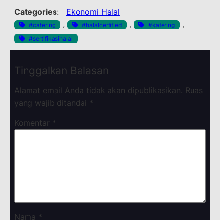
Categories
:
Ekonomi Halal
, 
, 
, 
#catering
#halalcertified
#katering
#sertifikasihalal
Tinggalkan Balasan
Alamat email Anda tidak akan dipublikasikan.
Ruas
yang wajib ditandai
*
Komentar
*
Nama
*