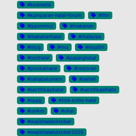
#kosmetik
#kumparan-halal-forum
#lhln
#lppommui
#makanan
#makananhalal
#malaysia
#mbg
#mui
#muslim
#nonhalal
#pasarglobal
#produkhalal
#restoran
#sahabatumkm
#sehati
#sertifikasihalal
#sertifikasihalla
#sppg
#titik-kritis-halal
#umkm
#viral
#wajibhalaloktober
#wajibhalaloktober2026