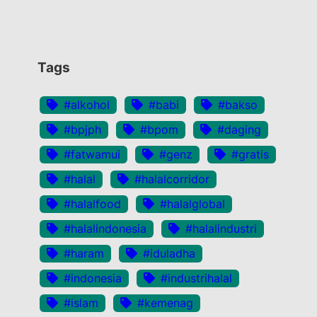
Tags
#alkohol
#babi
#bakso
#bpjph
#bpom
#daging
#fatwamui
#genz
#gratis
#halal
#halalcorridor
#halalfood
#halalglobal
#halalindonesia
#halalindustri
#haram
#iduladha
#indonesia
#industrihalal
#islam
#kemenag