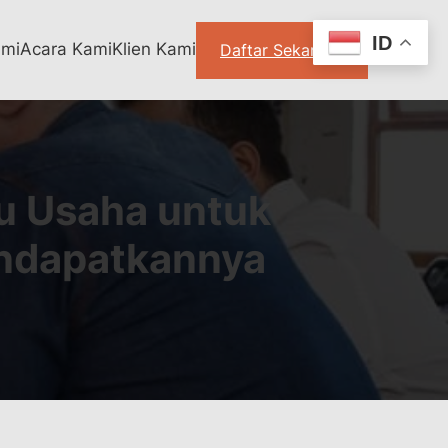
ID
ami
Acara Kami
Klien Kami
Daftar Sekarang
u Usaha untuk
endapatkannya