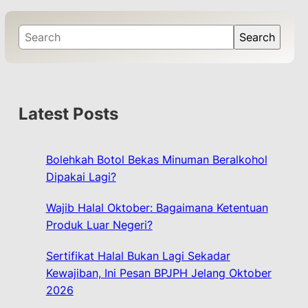
S
Search
e
a
r
c
Latest Posts
h
Bolehkah Botol Bekas Minuman Beralkohol
Dipakai Lagi?
Wajib Halal Oktober: Bagaimana Ketentuan
Produk Luar Negeri?
Sertifikat Halal Bukan Lagi Sekadar
Kewajiban, Ini Pesan BPJPH Jelang Oktober
2026