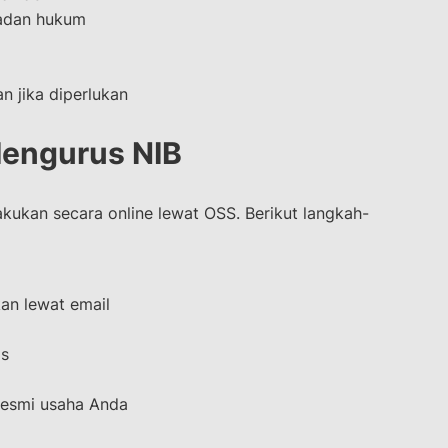
adan hukum
n jika diperlukan
engurus NIB
akukan secara online lewat OSS. Berikut langkah-
an lewat email
is
resmi usaha Anda