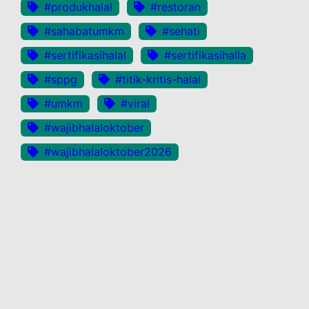
#produkhalal
#restoran
#sahabatumkm
#sehati
#sertifikasihalal
#sertifikasihalla
#sppg
#titik-kritis-halal
#umkm
#viral
#wajibhalaloktober
#wajibhalaloktober2026