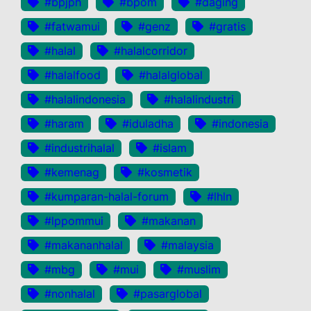
#bpjph
#bpom
#daging
#fatwamui
#genz
#gratis
#halal
#halalcorridor
#halalfood
#halalglobal
#halalindonesia
#halalindustri
#haram
#iduladha
#indonesia
#industrihalal
#islam
#kemenag
#kosmetik
#kumparan-halal-forum
#lhln
#lppommui
#makanan
#makananhalal
#malaysia
#mbg
#mui
#muslim
#nonhalal
#pasarglobal