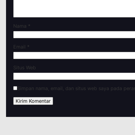
Nama
*
Email
*
Situs Web
Simpan nama, email, dan situs web saya pada pera