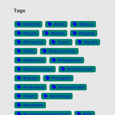
Tags
#alkohol
#babi
#bakso
#bpjph
#bpom
#daging
#fatwamui
#genz
#gratis
#halal
#halalcorridor
#halalfood
#halalglobal
#halalindonesia
#halalindustri
#haram
#iduladha
#indonesia
#industrihalal
#islam
#kemenag
#kosmetik
#kumparan-halal-forum
#lhln