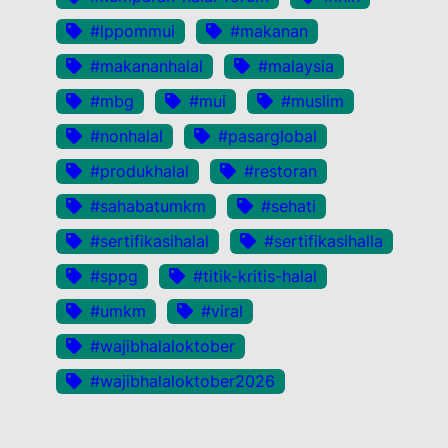
#lppommui
#makanan
#makananhalal
#malaysia
#mbg
#mui
#muslim
#nonhalal
#pasarglobal
#produkhalal
#restoran
#sahabatumkm
#sehati
#sertifikasihalal
#sertifikasihalla
#sppg
#titik-kritis-halal
#umkm
#viral
#wajibhalaloktober
#wajibhalaloktober2026