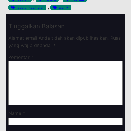
, 
#sertifikasihalal
#umk
Tinggalkan Balasan
Alamat email Anda tidak akan dipublikasikan.
Ruas
yang wajib ditandai
*
Komentar
*
Nama
*