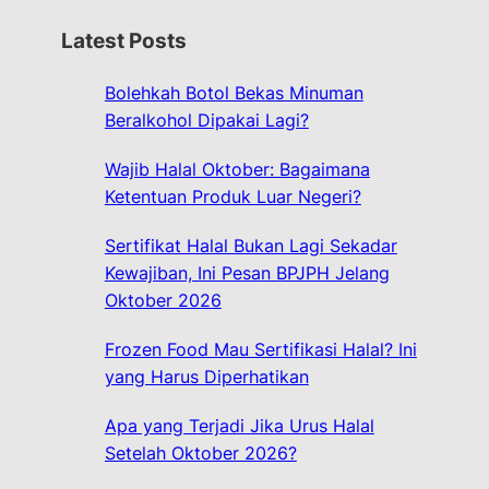
r
Latest Posts
c
h
Bolehkah Botol Bekas Minuman
Beralkohol Dipakai Lagi?
Wajib Halal Oktober: Bagaimana
Ketentuan Produk Luar Negeri?
Sertifikat Halal Bukan Lagi Sekadar
Kewajiban, Ini Pesan BPJPH Jelang
Oktober 2026
Frozen Food Mau Sertifikasi Halal? Ini
yang Harus Diperhatikan
Apa yang Terjadi Jika Urus Halal
Setelah Oktober 2026?