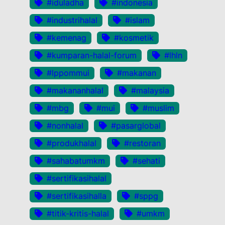
#iduladha
#indonesia
#industrihalal
#islam
#kemenag
#kosmetik
#kumparan-halal-forum
#lhln
#lppommui
#makanan
#makananhalal
#malaysia
#mbg
#mui
#muslim
#nonhalal
#pasarglobal
#produkhalal
#restoran
#sahabatumkm
#sehati
#sertifikasihalal
#sertifikasihalla
#sppg
#titik-kritis-halal
#umkm