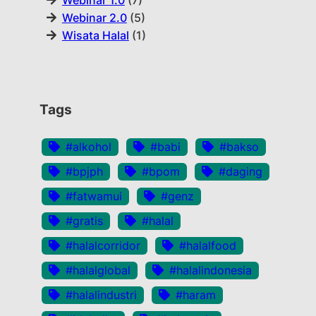
Webinar 1.0
(7)
Webinar 2.0
(5)
Wisata Halal
(1)
Tags
#alkohol
#babi
#bakso
#bpjph
#bpom
#daging
#fatwamui
#genz
#gratis
#halal
#halalcorridor
#halalfood
#halalglobal
#halalindonesia
#halalindustri
#haram