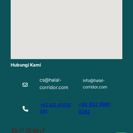
Hubungi Kami
cs@halal-
info@halal-
corridor.com
corridor.com
+62 822 9991
+62 822 45000
991
0282
Facebook
Instagram
LinkedIn
YouTube
TikTok