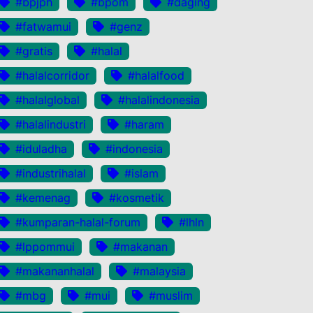
#bpjph
#bpom
#daging
#fatwamui
#genz
#gratis
#halal
#halalcorridor
#halalfood
#halalglobal
#halalindonesia
#halalindustri
#haram
#iduladha
#indonesia
#industrihalal
#islam
#kemenag
#kosmetik
#kumparan-halal-forum
#lhln
#lppommui
#makanan
#makananhalal
#malaysia
#mbg
#mui
#muslim