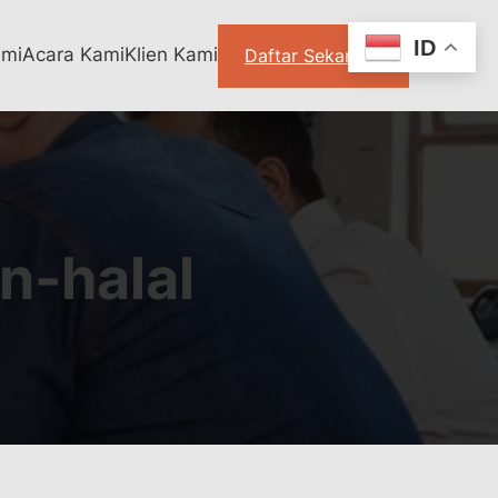
ID
ami
Acara Kami
Klien Kami
Daftar Sekarang
n-halal