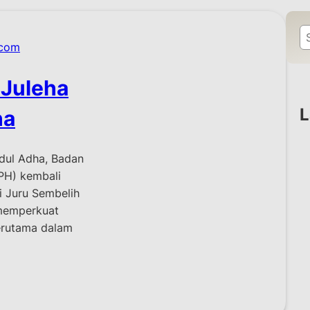
S
.com
e
a
 Juleha
r
c
L
ha
h
dul Adha, Badan
PH) kembali
i Juru Sembelih
 memperkuat
erutama dalam