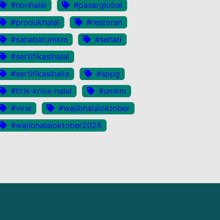
#nonhalal
#pasarglobal
#produkhalal
#restoran
#sahabatumkm
#sehati
#sertifikasihalal
#sertifikasihalla
#sppg
#titik-kritis-halal
#umkm
#viral
#wajibhalaloktober
#wajibhalaloktober2026