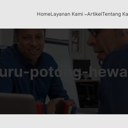
Home
Layanan Kami
Artikel
Tentang K
juru-potong-hewa