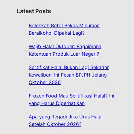
r
Latest Posts
c
h
Bolehkah Botol Bekas Minuman
Beralkohol Dipakai Lagi?
Wajib Halal Oktober: Bagaimana
Ketentuan Produk Luar Negeri?
Sertifikat Halal Bukan Lagi Sekadar
Kewajiban, Ini Pesan BPJPH Jelang
Oktober 2026
Frozen Food Mau Sertifikasi Halal? Ini
yang Harus Diperhatikan
Apa yang Terjadi Jika Urus Halal
Setelah Oktober 2026?