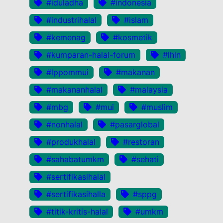
#iduladha
#indonesia
#industrihalal
#islam
#kemenag
#kosmetik
#kumparan-halal-forum
#lhln
#lppommui
#makanan
#makananhalal
#malaysia
#mbg
#mui
#muslim
#nonhalal
#pasarglobal
#produkhalal
#restoran
#sahabatumkm
#sehati
#sertifikasihalal
#sertifikasihalla
#sppg
#titik-kritis-halal
#umkm