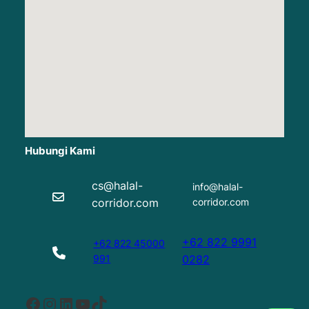
Hubungi Kami
cs@halal-
info@halal-
corridor.com
corridor.com
+62 822 9991
+62 822 45000
991
0282
Facebook
Instagram
LinkedIn
YouTube
TikTok