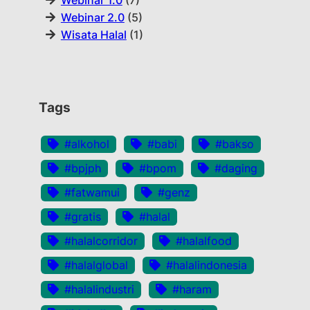
Webinar 1.0
(7)
Webinar 2.0
(5)
Wisata Halal
(1)
Tags
#alkohol
#babi
#bakso
#bpjph
#bpom
#daging
#fatwamui
#genz
#gratis
#halal
#halalcorridor
#halalfood
#halalglobal
#halalindonesia
#halalindustri
#haram