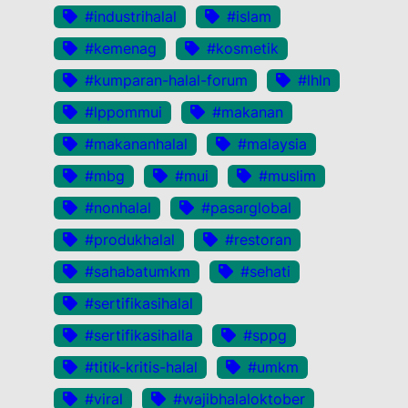
#industrihalal
#islam
#kemenag
#kosmetik
#kumparan-halal-forum
#lhln
#lppommui
#makanan
#makananhalal
#malaysia
#mbg
#mui
#muslim
#nonhalal
#pasarglobal
#produkhalal
#restoran
#sahabatumkm
#sehati
#sertifikasihalal
#sertifikasihalla
#sppg
#titik-kritis-halal
#umkm
#viral
#wajibhalaloktober