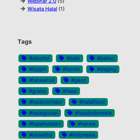
Webinar 2.0
(5)
Wisata Halal
(1)
Tags
#alkohol
#babi
#bakso
#bpjph
#bpom
#daging
#fatwamui
#genz
#gratis
#halal
#halalcorridor
#halalfood
#halalglobal
#halalindonesia
#halalindustri
#haram
#iduladha
#indonesia