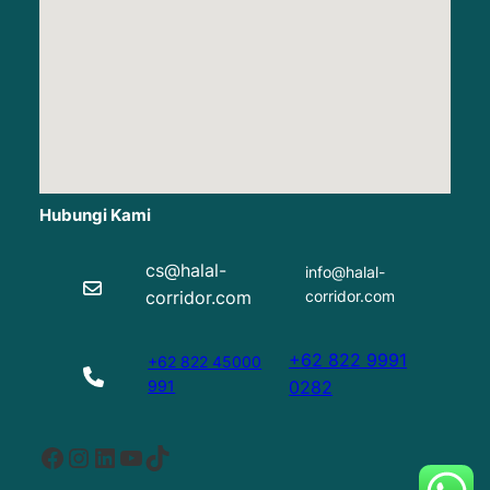
Hubungi Kami
cs@halal-
info@halal-
corridor.com
corridor.com
+62 822 9991
+62 822 45000
991
0282
Facebook
Instagram
LinkedIn
YouTube
TikTok