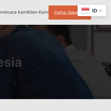
ID
ami
Acara Kami
Klien Kami
Daftar Sekarang
esia