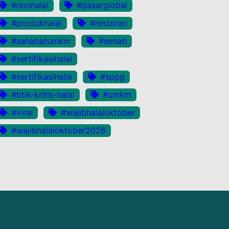
#nonhalal
#pasarglobal
#produkhalal
#restoran
#sahabatumkm
#sehati
#sertifikasihalal
#sertifikasihalla
#sppg
#titik-kritis-halal
#umkm
#viral
#wajibhalaloktober
#wajibhalaloktober2026