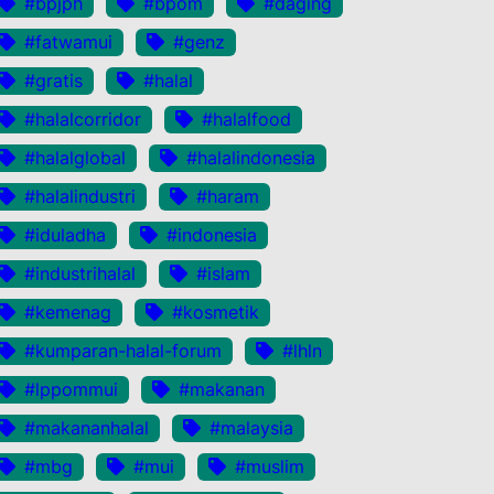
#bpjph
#bpom
#daging
#fatwamui
#genz
#gratis
#halal
#halalcorridor
#halalfood
#halalglobal
#halalindonesia
#halalindustri
#haram
#iduladha
#indonesia
#industrihalal
#islam
#kemenag
#kosmetik
#kumparan-halal-forum
#lhln
#lppommui
#makanan
#makananhalal
#malaysia
#mbg
#mui
#muslim