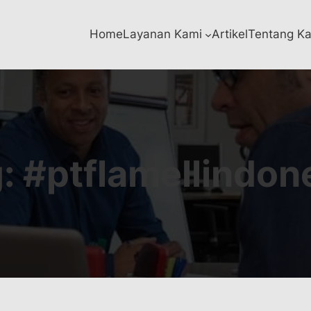
Home
Layanan Kami
Artikel
Tentang K
g:
#ptflamellindon