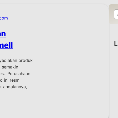
S
.com
e
a
an
r
c
L
mell
h
ediakan produk
l semakin
ses. Perusahaan
o ini resmi
k andalannya,