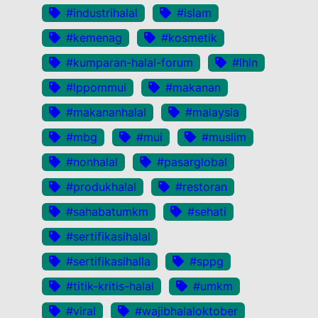
#industrihalal
#islam
#kemenag
#kosmetik
#kumparan-halal-forum
#lhln
#lppommui
#makanan
#makananhalal
#malaysia
#mbg
#mui
#muslim
#nonhalal
#pasarglobal
#produkhalal
#restoran
#sahabatumkm
#sehati
#sertifikasihalal
#sertifikasihalla
#sppg
#titik-kritis-halal
#umkm
#viral
#wajibhalaloktober