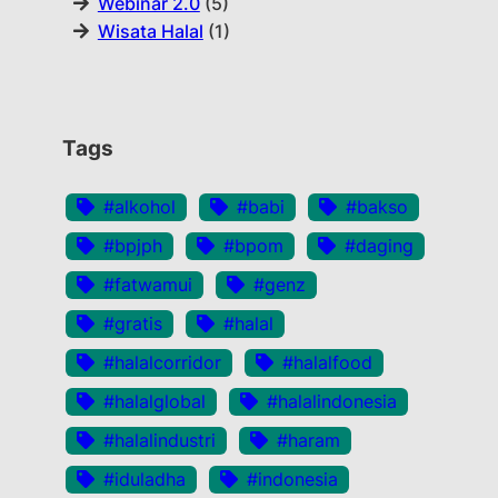
Webinar 2.0
(5)
Wisata Halal
(1)
Tags
#alkohol
#babi
#bakso
#bpjph
#bpom
#daging
#fatwamui
#genz
#gratis
#halal
#halalcorridor
#halalfood
#halalglobal
#halalindonesia
#halalindustri
#haram
#iduladha
#indonesia