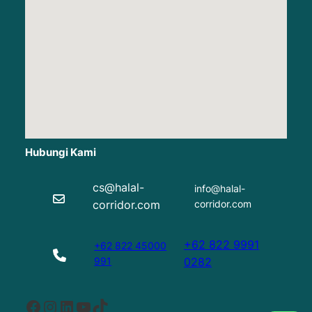
Hubungi Kami
cs@halal-
info@halal-
corridor.com
corridor.com
+62 822 9991
+62 822 45000
991
0282
Facebook
Instagram
LinkedIn
YouTube
TikTok