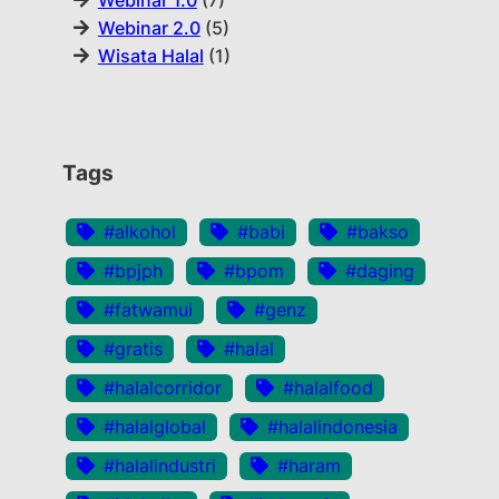
Webinar 1.0
(7)
Webinar 2.0
(5)
Wisata Halal
(1)
Tags
#alkohol
#babi
#bakso
#bpjph
#bpom
#daging
#fatwamui
#genz
#gratis
#halal
#halalcorridor
#halalfood
#halalglobal
#halalindonesia
#halalindustri
#haram