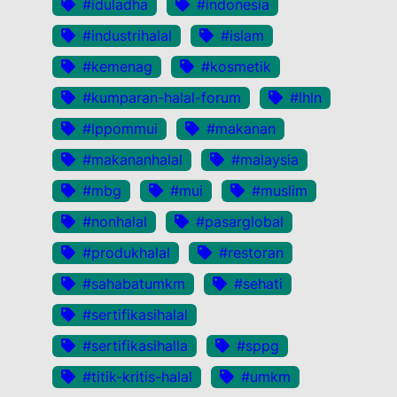
#iduladha
#indonesia
#industrihalal
#islam
#kemenag
#kosmetik
#kumparan-halal-forum
#lhln
#lppommui
#makanan
#makananhalal
#malaysia
#mbg
#mui
#muslim
#nonhalal
#pasarglobal
#produkhalal
#restoran
#sahabatumkm
#sehati
#sertifikasihalal
#sertifikasihalla
#sppg
#titik-kritis-halal
#umkm