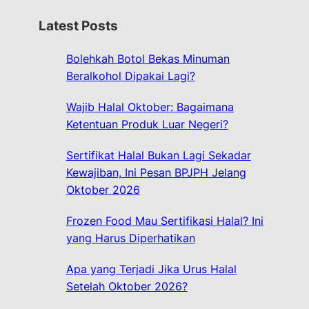
r
Latest Posts
c
h
Bolehkah Botol Bekas Minuman
Beralkohol Dipakai Lagi?
Wajib Halal Oktober: Bagaimana
Ketentuan Produk Luar Negeri?
Sertifikat Halal Bukan Lagi Sekadar
Kewajiban, Ini Pesan BPJPH Jelang
Oktober 2026
Frozen Food Mau Sertifikasi Halal? Ini
yang Harus Diperhatikan
Apa yang Terjadi Jika Urus Halal
Setelah Oktober 2026?