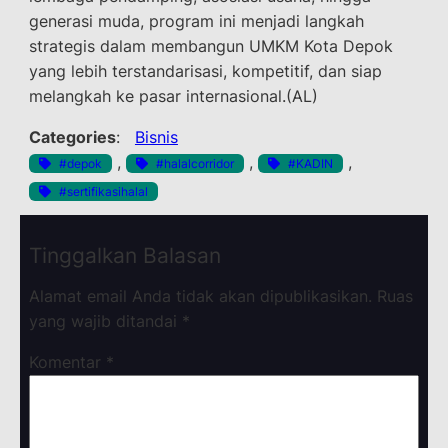
generasi muda, program ini menjadi langkah
strategis dalam membangun UMKM Kota Depok
yang lebih terstandarisasi, kompetitif, dan siap
melangkah ke pasar internasional.(AL)
Categories
:
Bisnis
, 
, 
, 
#depok
#halalcorridor
#KADIN
#sertifikasihalal
Tinggalkan Balasan
Alamat email Anda tidak akan dipublikasikan.
Ruas
yang wajib ditandai
*
Komentar
*