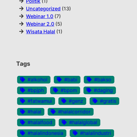
Politik
(1)
Uncategorized
(13)
Webinar 1.0
(7)
Webinar 2.0
(5)
Wisata Halal
(1)
Tags
#alkohol
#babi
#bakso
#bpjph
#bpom
#daging
#fatwamui
#genz
#gratis
#halal
#halalcorridor
#halalfood
#halalglobal
#halalindonesia
#halalindustri