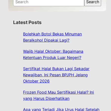
S
Search
e
a
r
Latest Posts
c
h
Bolehkah Botol Bekas Minuman
Beralkohol Dipakai Lagi?
Wajib Halal Oktober: Bagaimana
Ketentuan Produk Luar Negeri?
Sertifikat Halal Bukan Lagi Sekadar
Kewajiban, Ini Pesan BPJPH Jelang
Oktober 2026
Frozen Food Mau Sertifikasi Halal? Ini
yang Harus Diperhatikan
Apa yang Terjadi Jika Urus Halal Setelah