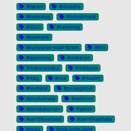
#haram
#iduladha
#indonesia
#industrihalal
#islam
#kemenag
#kosmetik
#kumparan-halal-forum
#lhln
#lppommui
#makanan
#makananhalal
#malaysia
#mbg
#mui
#muslim
#nonhalal
#pasarglobal
#produkhalal
#restoran
#sahabatumkm
#sehati
#sertifikasihalal
#sertifikasihalla
#sppg
#titik-kritis-halal