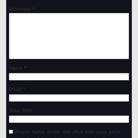
Komentar
*
Nama
*
Email
*
Situs Web
Simpan nama, email, dan situs web saya pada