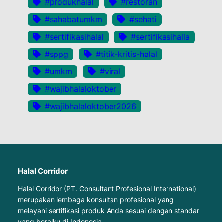
#produkhalal
#restoran
#sahabatumkm
#sehati
#sertifikasihalal
#sertifikasihalla
#sppg
#titik-kritis-halal
#umkm
#viral
#wajibhalaloktober
#wajibhalaloktober2026
Halal Corridor
Halal Corridor (PT. Consultant Profesional International)
merupakan lembaga konsultan profesional yang
melayani sertifikasi produk Anda sesuai dengan standar
yang beralku di Indonesia.