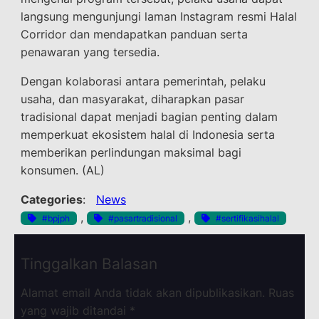
langsung mengunjungi laman Instagram resmi Halal
Corridor dan mendapatkan panduan serta
penawaran yang tersedia.
Dengan kolaborasi antara pemerintah, pelaku
usaha, dan masyarakat, diharapkan pasar
tradisional dapat menjadi bagian penting dalam
memperkuat ekosistem halal di Indonesia serta
memberikan perlindungan maksimal bagi
konsumen. (AL)
Categories
:
News
, 
, 
#bpjph
#pasartradisional
#sertifikasihalal
Tinggalkan Balasan
Alamat email Anda tidak akan dipublikasikan.
Ruas
yang wajib ditandai
*