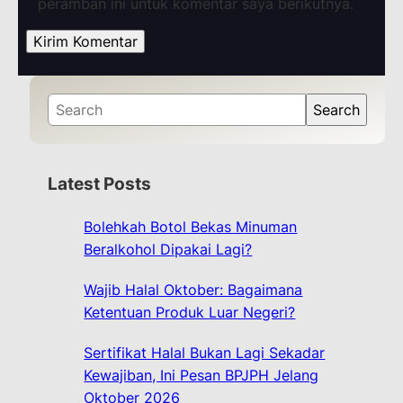
peramban ini untuk komentar saya berikutnya.
S
Search
e
a
r
Latest Posts
c
h
Bolehkah Botol Bekas Minuman
Beralkohol Dipakai Lagi?
Wajib Halal Oktober: Bagaimana
Ketentuan Produk Luar Negeri?
Sertifikat Halal Bukan Lagi Sekadar
Kewajiban, Ini Pesan BPJPH Jelang
Oktober 2026