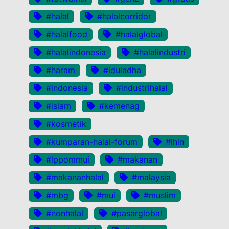
#halal
#halalcorridor
#halalfood
#halalglobal
#halalindonesia
#halalindustri
#haram
#iduladha
#indonesia
#industrihalal
#islam
#kemenag
#kosmetik
#kumparan-halal-forum
#lhln
#lppommui
#makanan
#makananhalal
#malaysia
#mbg
#mui
#muslim
#nonhalal
#pasarglobal