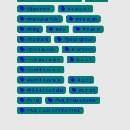
#lppommui
#makanan
#makananhalal
#malaysia
#mbg
#mui
#muslim
#nonhalal
#pasarglobal
#produkhalal
#restoran
#sahabatumkm
#sehati
#sertifikasihalal
#sertifikasihalla
#sppg
#titik-kritis-halal
#umkm
#viral
#wajibhalaloktober
#wajibhalaloktober2026