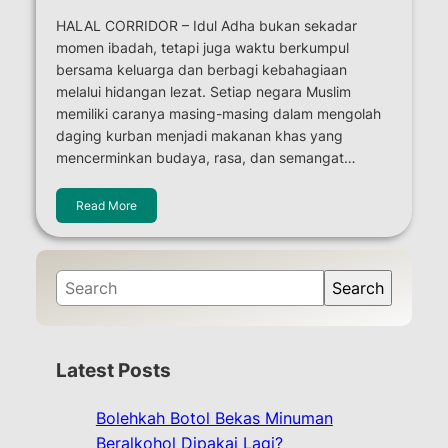
HALAL CORRIDOR – Idul Adha bukan sekadar
momen ibadah, tetapi juga waktu berkumpul
bersama keluarga dan berbagi kebahagiaan
melalui hidangan lezat. Setiap negara Muslim
memiliki caranya masing-masing dalam mengolah
daging kurban menjadi makanan khas yang
mencerminkan budaya, rasa, dan semangat…
Read More
S
Search
e
a
r
Latest Posts
c
h
Bolehkah Botol Bekas Minuman
Beralkohol Dipakai Lagi?