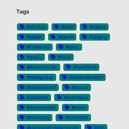
Tags
#alkohol
#babi
#bakso
#bpjph
#bpom
#daging
#fatwamui
#genz
#gratis
#halal
#halalcorridor
#halalfood
#halalglobal
#halalindonesia
#halalindustri
#haram
#iduladha
#indonesia
#industrihalal
#islam
#kemenag
#kosmetik
#kumparan-halal-forum
#lhln