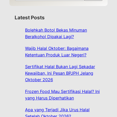
e
a
r
Latest Posts
c
h
Bolehkah Botol Bekas Minuman
Beralkohol Dipakai Lagi?
Wajib Halal Oktober: Bagaimana
Ketentuan Produk Luar Negeri?
Sertifikat Halal Bukan Lagi Sekadar
Kewajiban, Ini Pesan BPJPH Jelang
Oktober 2026
Frozen Food Mau Sertifikasi Halal? Ini
yang Harus Diperhatikan
Apa yang Terjadi Jika Urus Halal
Setelah Oktober 2026?