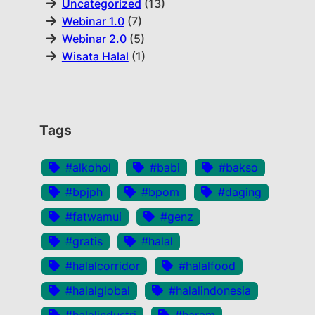
Uncategorized
(13)
Webinar 1.0
(7)
Webinar 2.0
(5)
Wisata Halal
(1)
Tags
#alkohol
#babi
#bakso
#bpjph
#bpom
#daging
#fatwamui
#genz
#gratis
#halal
#halalcorridor
#halalfood
#halalglobal
#halalindonesia
#halalindustri
#haram