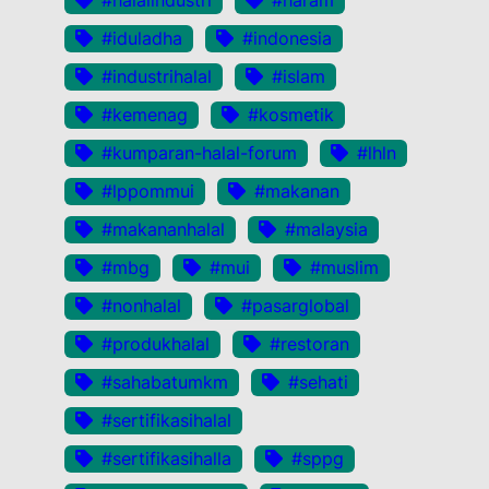
#iduladha
#indonesia
#industrihalal
#islam
#kemenag
#kosmetik
#kumparan-halal-forum
#lhln
#lppommui
#makanan
#makananhalal
#malaysia
#mbg
#mui
#muslim
#nonhalal
#pasarglobal
#produkhalal
#restoran
#sahabatumkm
#sehati
#sertifikasihalal
#sertifikasihalla
#sppg