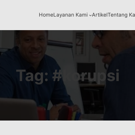
Home
Layanan Kami
Artikel
Tentang K
Tag:
#korupsi