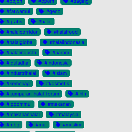
#bpjph
#bpom
#daging
#fatwamui
#genz
#gratis
#halal
#halalcorridor
#halalfood
#halalglobal
#halalindonesia
#halalindustri
#haram
#iduladha
#indonesia
#industrihalal
#islam
#kemenag
#kosmetik
#kumparan-halal-forum
#lhln
#lppommui
#makanan
#makananhalal
#malaysia
#mbg
#mui
#muslim