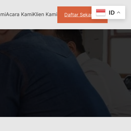
ID
ami
Acara Kami
Klien Kami
Daftar Sekarang