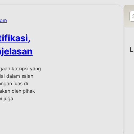
S
com
e
a
ifikasi,
r
c
L
njelasan
h
gaan korupsi yang
lal dalam salah
ngan luas di
akan oleh pihak
i juga