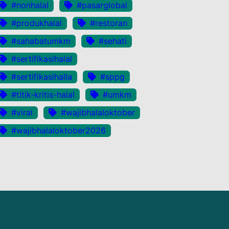
#nonhalal
#pasarglobal
#produkhalal
#restoran
#sahabatumkm
#sehati
#sertifikasihalal
#sertifikasihalla
#sppg
#titik-kritis-halal
#umkm
#viral
#wajibhalaloktober
#wajibhalaloktober2026