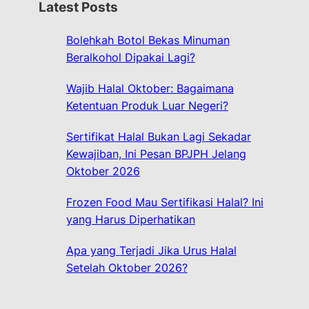
Latest Posts
c
h
Bolehkah Botol Bekas Minuman
Beralkohol Dipakai Lagi?
Wajib Halal Oktober: Bagaimana
Ketentuan Produk Luar Negeri?
Sertifikat Halal Bukan Lagi Sekadar
Kewajiban, Ini Pesan BPJPH Jelang
Oktober 2026
Frozen Food Mau Sertifikasi Halal? Ini
yang Harus Diperhatikan
Apa yang Terjadi Jika Urus Halal
Setelah Oktober 2026?