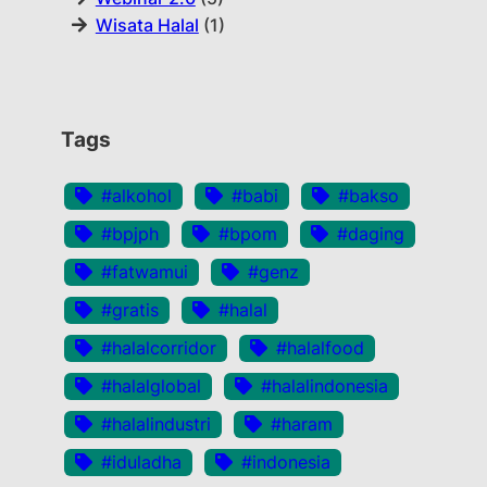
Wisata Halal
(1)
Tags
#alkohol
#babi
#bakso
#bpjph
#bpom
#daging
#fatwamui
#genz
#gratis
#halal
#halalcorridor
#halalfood
#halalglobal
#halalindonesia
#halalindustri
#haram
#iduladha
#indonesia