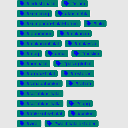
#industrihalal
#islam
#kemenag
#kosmetik
#kumparan-halal-forum
#lhln
#lppommui
#makanan
#makananhalal
#malaysia
#mbg
#mui
#muslim
#nonhalal
#pasarglobal
#produkhalal
#restoran
#sahabatumkm
#sehati
#sertifikasihalal
#sertifikasihalla
#sppg
#titik-kritis-halal
#umkm
#viral
#wajibhalaloktober