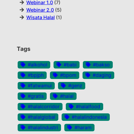
Webinar 1.0
(7)
Webinar 2.0
(5)
Wisata Halal
(1)
Tags
#alkohol
#babi
#bakso
#bpjph
#bpom
#daging
#fatwamui
#genz
#gratis
#halal
#halalcorridor
#halalfood
#halalglobal
#halalindonesia
#halalindustri
#haram