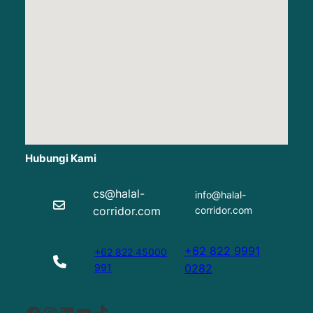
Hubungi Kami
cs@halal-
info@halal-
corridor.com
corridor.com
+62 822 9991
+62 822 45000
991
0282
Facebook
Instagram
LinkedIn
YouTube
TikTok