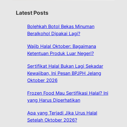
a
r
Latest Posts
c
h
Bolehkah Botol Bekas Minuman
Beralkohol Dipakai Lagi?
Wajib Halal Oktober: Bagaimana
Ketentuan Produk Luar Negeri?
Sertifikat Halal Bukan Lagi Sekadar
Kewajiban, Ini Pesan BPJPH Jelang
Oktober 2026
Frozen Food Mau Sertifikasi Halal? Ini
yang Harus Diperhatikan
Apa yang Terjadi Jika Urus Halal
Setelah Oktober 2026?