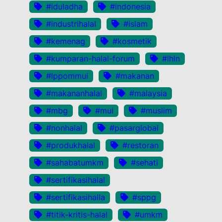
#iduladha
#indonesia
#industrihalal
#islam
#kemenag
#kosmetik
#kumparan-halal-forum
#lhln
#lppommui
#makanan
#makananhalal
#malaysia
#mbg
#mui
#muslim
#nonhalal
#pasarglobal
#produkhalal
#restoran
#sahabatumkm
#sehati
#sertifikasihalal
#sertifikasihalla
#sppg
#titik-kritis-halal
#umkm