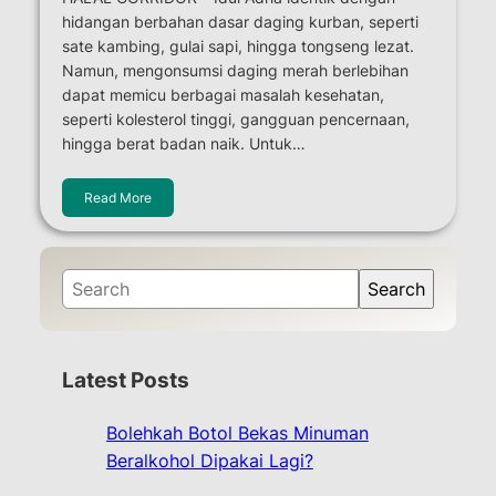
hidangan berbahan dasar daging kurban, seperti
sate kambing, gulai sapi, hingga tongseng lezat.
Namun, mengonsumsi daging merah berlebihan
dapat memicu berbagai masalah kesehatan,
seperti kolesterol tinggi, gangguan pencernaan,
hingga berat badan naik. Untuk…
Read More
S
Search
e
a
r
Latest Posts
c
h
Bolehkah Botol Bekas Minuman
Beralkohol Dipakai Lagi?