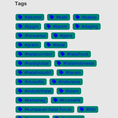
Tags
#alkohol
#babi
#bakso
#bpjph
#bpom
#daging
#fatwamui
#genz
#gratis
#halal
#halalcorridor
#halalfood
#halalglobal
#halalindonesia
#halalindustri
#haram
#iduladha
#indonesia
#industrihalal
#islam
#kemenag
#kosmetik
#kumparan-halal-forum
#lhln