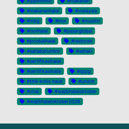
#lppommui
#makanan
#makananhalal
#malaysia
#mbg
#mui
#muslim
#nonhalal
#pasarglobal
#produkhalal
#restoran
#sahabatumkm
#sehati
#sertifikasihalal
#sertifikasihalla
#sppg
#titik-kritis-halal
#umkm
#viral
#wajibhalaloktober
#wajibhalaloktober2026