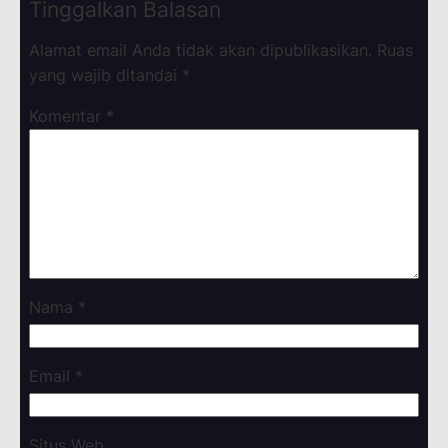
Tinggalkan Balasan
Alamat email Anda tidak akan dipublikasikan.
Ruas
yang wajib ditandai
*
Komentar
*
Nama
*
Email
*
Situs Web