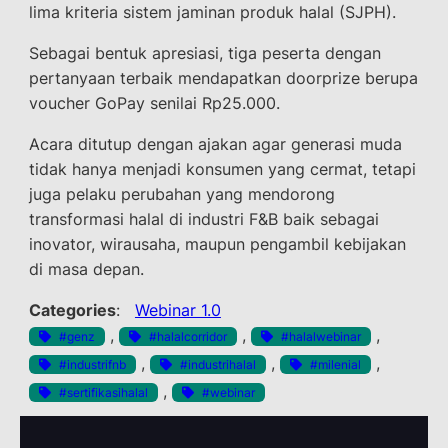
lima kriteria sistem jaminan produk halal (SJPH).
Sebagai bentuk apresiasi, tiga peserta dengan
pertanyaan terbaik mendapatkan doorprize berupa
voucher GoPay senilai Rp25.000.
Acara ditutup dengan ajakan agar generasi muda
tidak hanya menjadi konsumen yang cermat, tetapi
juga pelaku perubahan yang mendorong
transformasi halal di industri F&B baik sebagai
inovator, wirausaha, maupun pengambil kebijakan
di masa depan.
Categories
:
Webinar 1.0
, 
, 
, 
#genz
#halalcorridor
#halalwebinar
, 
, 
, 
#industrifnb
#industrihalal
#milenial
, 
#sertifikasihalal
#webinar