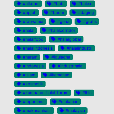
#alkohol
#babi
#bakso
#bpjph
#bpom
#daging
#fatwamui
#genz
#gratis
#halal
#halalcorridor
#halalfood
#halalglobal
#halalindonesia
#halalindustri
#haram
#iduladha
#indonesia
#industrihalal
#islam
#kemenag
#kosmetik
#kumparan-halal-forum
#lhln
#lppommui
#makanan
#makananhalal
#malaysia