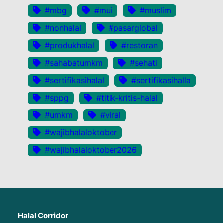
#mbg
#mui
#muslim
#nonhalal
#pasarglobal
#produkhalal
#restoran
#sahabatumkm
#sehati
#sertifikasihalal
#sertifikasihalla
#sppg
#titik-kritis-halal
#umkm
#viral
#wajibhalaloktober
#wajibhalaloktober2026
Halal Corridor