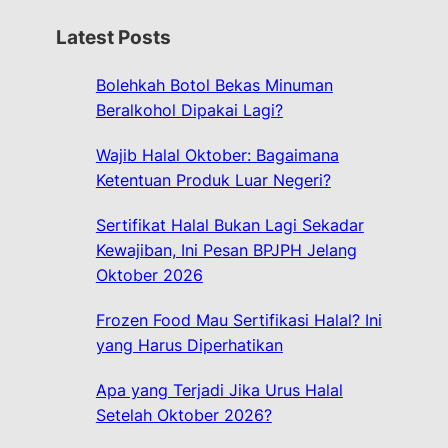
r
Latest Posts
c
h
Bolehkah Botol Bekas Minuman
Beralkohol Dipakai Lagi?
Wajib Halal Oktober: Bagaimana
Ketentuan Produk Luar Negeri?
Sertifikat Halal Bukan Lagi Sekadar
Kewajiban, Ini Pesan BPJPH Jelang
Oktober 2026
Frozen Food Mau Sertifikasi Halal? Ini
yang Harus Diperhatikan
Apa yang Terjadi Jika Urus Halal
Setelah Oktober 2026?