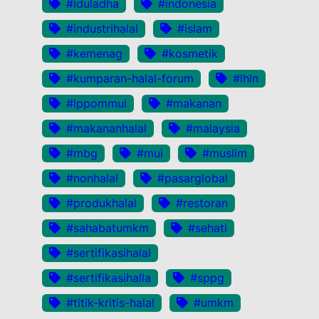
#iduladha
#indonesia
#industrihalal
#islam
#kemenag
#kosmetik
#kumparan-halal-forum
#lhln
#lppommui
#makanan
#makananhalal
#malaysia
#mbg
#mui
#muslim
#nonhalal
#pasarglobal
#produkhalal
#restoran
#sahabatumkm
#sehati
#sertifikasihalal
#sertifikasihalla
#sppg
#titik-kritis-halal
#umkm