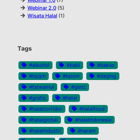
Webinar 1.0
(7)
Webinar 2.0
(5)
Wisata Halal
(1)
Tags
#alkohol
#babi
#bakso
#bpjph
#bpom
#daging
#fatwamui
#genz
#gratis
#halal
#halalcorridor
#halalfood
#halalglobal
#halalindonesia
#halalindustri
#haram