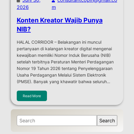
2026
m
Konten Kreator Wajib Punya
NIB?
HALAL CORRIDOR – Belakangan ini muncul
pertanyaan di kalangan kreator digital mengenai
kewajiban memiliki Nomor Induk Berusaha (NIB)
setelah terbitnya Peraturan Menteri Perdagangan
Nomor 19 Tahun 2026 tentang Penyelenggaraan
Usaha Perdagangan Melalui Sistem Elektronik
(PMSE). Banyak yang khawatir bahwa seluruh…
Read More
S
Search
e
a