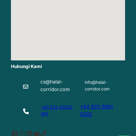
Hubungi Kami
cs@halal-
info@halal-
corridor.com
corridor.com
+62 822 9991
+62 822 45000
991
0282
Facebook
Instagram
LinkedIn
YouTube
TikTok