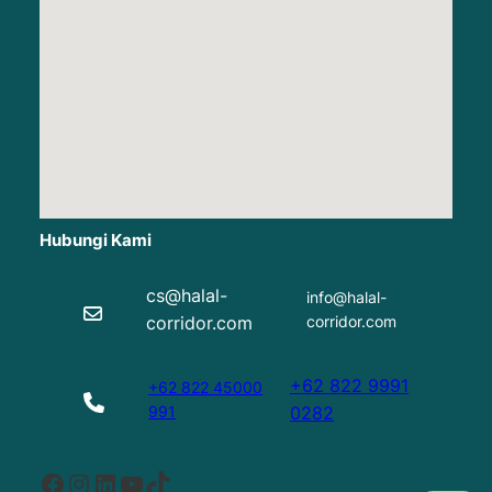
Hubungi Kami
cs@halal-
info@halal-
corridor.com
corridor.com
+62 822 9991
+62 822 45000
991
0282
Facebook
Instagram
LinkedIn
YouTube
TikTok