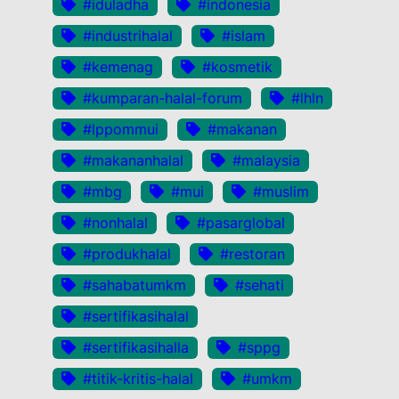
#iduladha
#indonesia
#industrihalal
#islam
#kemenag
#kosmetik
#kumparan-halal-forum
#lhln
#lppommui
#makanan
#makananhalal
#malaysia
#mbg
#mui
#muslim
#nonhalal
#pasarglobal
#produkhalal
#restoran
#sahabatumkm
#sehati
#sertifikasihalal
#sertifikasihalla
#sppg
#titik-kritis-halal
#umkm