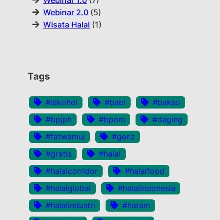
Webinar 1.0
(7)
Webinar 2.0
(5)
Wisata Halal
(1)
Tags
#alkohol
#babi
#bakso
#bpjph
#bpom
#daging
#fatwamui
#genz
#gratis
#halal
#halalcorridor
#halalfood
#halalglobal
#halalindonesia
#halalindustri
#haram