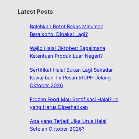
r
Latest Posts
c
h
Bolehkah Botol Bekas Minuman
Beralkohol Dipakai Lagi?
Wajib Halal Oktober: Bagaimana
Ketentuan Produk Luar Negeri?
Sertifikat Halal Bukan Lagi Sekadar
Kewajiban, Ini Pesan BPJPH Jelang
Oktober 2026
Frozen Food Mau Sertifikasi Halal? Ini
yang Harus Diperhatikan
Apa yang Terjadi Jika Urus Halal
Setelah Oktober 2026?