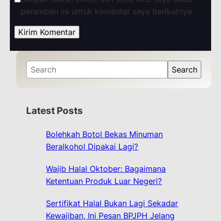
peramban ini untuk komentar saya berikutnya.
S
Search
e
a
r
Latest Posts
c
h
Bolehkah Botol Bekas Minuman
Beralkohol Dipakai Lagi?
Wajib Halal Oktober: Bagaimana
Ketentuan Produk Luar Negeri?
Sertifikat Halal Bukan Lagi Sekadar
Kewajiban, Ini Pesan BPJPH Jelang