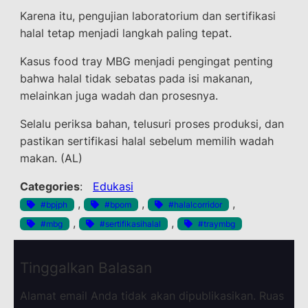
Karena itu, pengujian laboratorium dan sertifikasi
halal tetap menjadi langkah paling tepat.
Kasus food tray MBG menjadi pengingat penting
bahwa halal tidak sebatas pada isi makanan,
melainkan juga wadah dan prosesnya.
Selalu periksa bahan, telusuri proses produksi, dan
pastikan sertifikasi halal sebelum memilih wadah
makan. (AL)
Categories
:
Edukasi
, 
, 
, 
#bpjph
#bpom
#halalcorridor
, 
, 
#mbg
#sertifikasihalal
#traymbg
Tinggalkan Balasan
Alamat email Anda tidak akan dipublikasikan.
Ruas