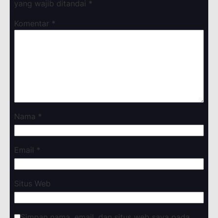
yang wajib ditandai
*
Komentar
*
Nama
*
Email
*
Situs Web
Simpan nama, email, dan situs web saya pada