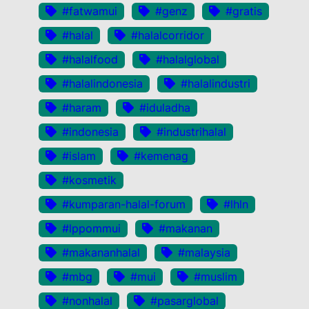
#fatwamui
#genz
#gratis
#halal
#halalcorridor
#halalfood
#halalglobal
#halalindonesia
#halalindustri
#haram
#iduladha
#indonesia
#industrihalal
#islam
#kemenag
#kosmetik
#kumparan-halal-forum
#lhln
#lppommui
#makanan
#makananhalal
#malaysia
#mbg
#mui
#muslim
#nonhalal
#pasarglobal