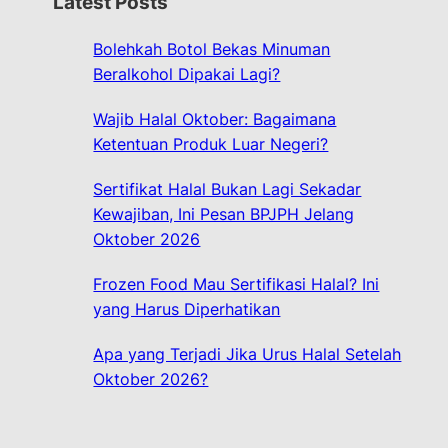
Latest Posts
c
h
Bolehkah Botol Bekas Minuman
Beralkohol Dipakai Lagi?
Wajib Halal Oktober: Bagaimana
Ketentuan Produk Luar Negeri?
Sertifikat Halal Bukan Lagi Sekadar
Kewajiban, Ini Pesan BPJPH Jelang
Oktober 2026
Frozen Food Mau Sertifikasi Halal? Ini
yang Harus Diperhatikan
Apa yang Terjadi Jika Urus Halal Setelah
Oktober 2026?