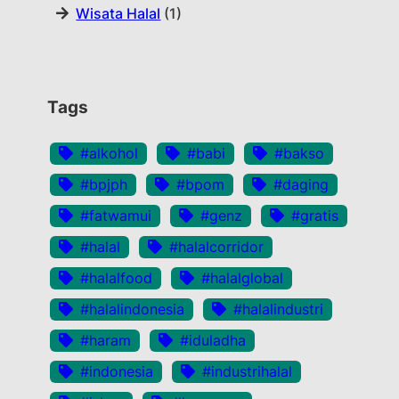
Wisata Halal
(1)
Tags
#alkohol
#babi
#bakso
#bpjph
#bpom
#daging
#fatwamui
#genz
#gratis
#halal
#halalcorridor
#halalfood
#halalglobal
#halalindonesia
#halalindustri
#haram
#iduladha
#indonesia
#industrihalal