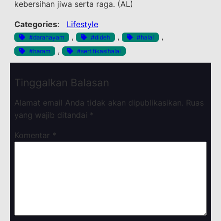
kebersihan jiwa serta raga. (AL)
Categories
:
Lifestyle
, 
, 
, 
#darahayam
#dideh
#halal
, 
#haram
#sertifikasihalal
Tinggalkan Balasan
Alamat email Anda tidak akan dipublikasikan.
Ruas
yang wajib ditandai
*
Komentar
*