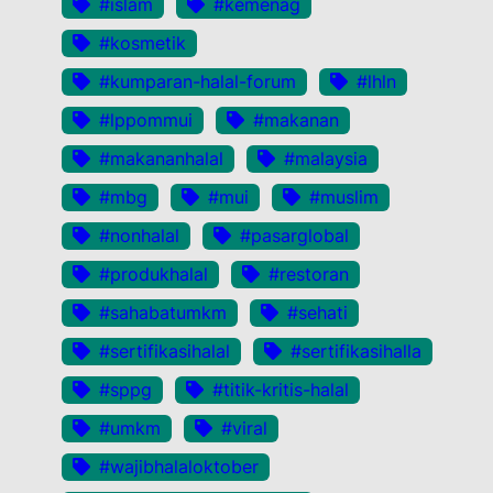
#islam
#kemenag
#kosmetik
#kumparan-halal-forum
#lhln
#lppommui
#makanan
#makananhalal
#malaysia
#mbg
#mui
#muslim
#nonhalal
#pasarglobal
#produkhalal
#restoran
#sahabatumkm
#sehati
#sertifikasihalal
#sertifikasihalla
#sppg
#titik-kritis-halal
#umkm
#viral
#wajibhalaloktober