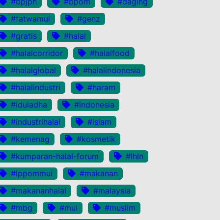
#bpjph
#bpom
#daging
#fatwamui
#genz
#gratis
#halal
#halalcorridor
#halalfood
#halalglobal
#halalindonesia
#halalindustri
#haram
#iduladha
#indonesia
#industrihalal
#islam
#kemenag
#kosmetik
#kumparan-halal-forum
#lhln
#lppommui
#makanan
#makananhalal
#malaysia
#mbg
#mui
#muslim