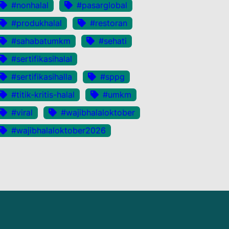
#nonhalal
#pasarglobal
#produkhalal
#restoran
#sahabatumkm
#sehati
#sertifikasihalal
#sertifikasihalla
#sppg
#titik-kritis-halal
#umkm
#viral
#wajibhalaloktober
#wajibhalaloktober2026