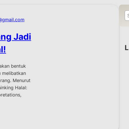
S
@gmail.com
e
a
ang Jadi
r
c
L
l!
h
akan bentuk
u melibatkan
arang. Menurut
nking Halal:
retations,