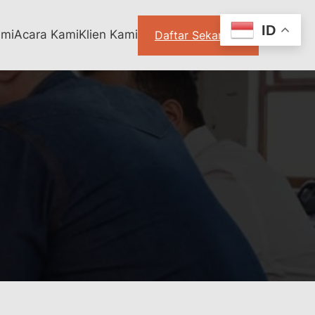
ID
ami
Acara Kami
Klien Kami
Daftar Sekarang