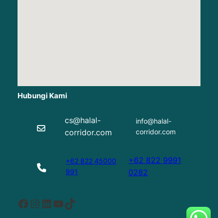
Hubungi Kami
cs@halal-
info@halal-
corridor.com
corridor.com
+62 822 9991
+62 822 45000
991
0282
Facebook
Instagram
LinkedIn
YouTube
TikTok