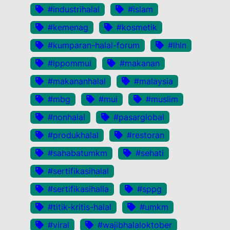
#industrihalal
#islam
#kemenag
#kosmetik
#kumparan-halal-forum
#lhln
#lppommui
#makanan
#makananhalal
#malaysia
#mbg
#mui
#muslim
#nonhalal
#pasarglobal
#produkhalal
#restoran
#sahabatumkm
#sehati
#sertifikasihalal
#sertifikasihalla
#sppg
#titik-kritis-halal
#umkm
#viral
#wajibhalaloktober