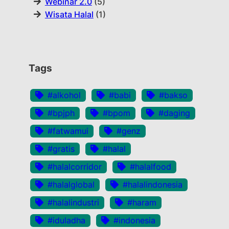
Webinar 2.0
(5)
Wisata Halal
(1)
Tags
#alkohol
#babi
#bakso
#bpjph
#bpom
#daging
#fatwamui
#genz
#gratis
#halal
#halalcorridor
#halalfood
#halalglobal
#halalindonesia
#halalindustri
#haram
#iduladha
#indonesia