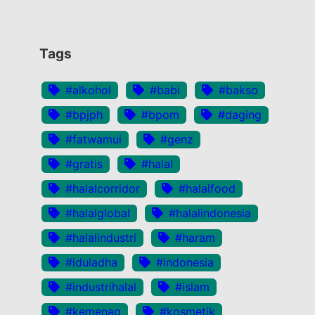
Tags
#alkohol
#babi
#bakso
#bpjph
#bpom
#daging
#fatwamui
#genz
#gratis
#halal
#halalcorridor
#halalfood
#halalglobal
#halalindonesia
#halalindustri
#haram
#iduladha
#indonesia
#industrihalal
#islam
#kemenag
#kosmetik