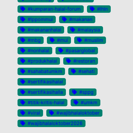
#kumparan-halal-forum
#lhln
#lppommui
#makanan
#makananhalal
#malaysia
#mbg
#mui
#muslim
#nonhalal
#pasarglobal
#produkhalal
#restoran
#sahabatumkm
#sehati
#sertifikasihalal
#sertifikasihalla
#sppg
#titik-kritis-halal
#umkm
#viral
#wajibhalaloktober
#wajibhalaloktober2026