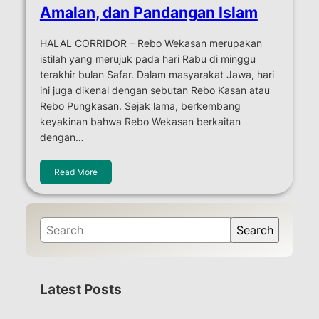
Amalan, dan Pandangan Islam
HALAL CORRIDOR – Rebo Wekasan merupakan
istilah yang merujuk pada hari Rabu di minggu
terakhir bulan Safar. Dalam masyarakat Jawa, hari
ini juga dikenal dengan sebutan Rebo Kasan atau
Rebo Pungkasan. Sejak lama, berkembang
keyakinan bahwa Rebo Wekasan berkaitan
dengan…
Read More
S
Search
e
a
r
Latest Posts
c
h